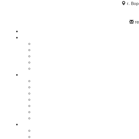
г. Во
r